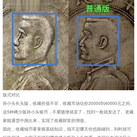
版式对比
孙小头长头版，收藏价值不菲，收藏市场估价20000到40000元之间。
这5种稀少版孙小头银币，不要随便就卖了，找到一枚就发达了。老藏
家能通货中挑出来，实现了收藏财富的增值。
因此，收藏钱币要掌握基础知识，指不定哪天你也能碰到，到时就可