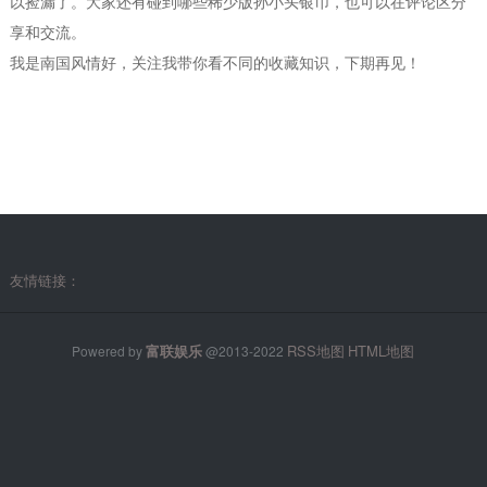
以捡漏了。大家还有碰到哪些稀少版孙小头银币，也可以在评论区分
享和交流。
我是南国风情好，关注我带你看不同的收藏知识，下期再见！
友情链接：
富联娱乐
RSS地图
HTML地图
Powered by
@2013-2022