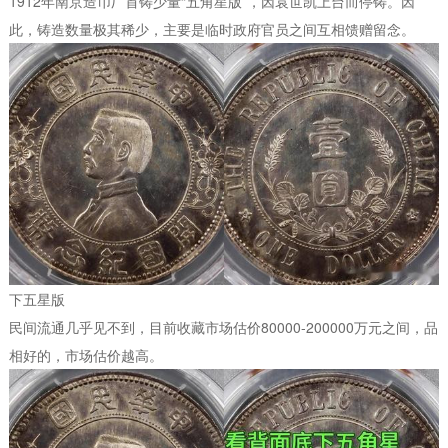
1912年南京造币厂首铸少量“五角星版”，因袁世凯上台而停铸。因
此，铸造数量极其稀少，主要是临时政府官员之间互相馈赠留念。
下五星版
民间流通几乎见不到，目前收藏市场估价80000-200000万元之间，品
相好的，市场估价越高。