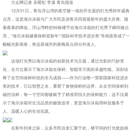
大众网记者 吴曜彤 李潇 青岛报道
12月31日，青岛浮山湾的夜空被一场别开生面的灯光秀跨年盛典
点亮，这是海尔冰箱与广大市民及游客共同迎接新年的盛大庆典。随
着夜幕的降临，浮山湾畔的56栋楼宇在海尔冰箱的灯光秀下瞬间被点
亮，“海尔冰箱健康保鲜迎新年““国际科学技术进步奖“等画面形成了一
幅幅光影画卷，将这座城市的夜晚装点得分外迷人。
这场灯光秀以海尔冰箱的创新技术为主题，通过光影的巧妙变
化，全方位展示了海尔冰箱在保鲜、智能等方面的卓越性能。深刻诠
释了全空间保鲜科技的非凡成就——作为行业唯一荣获国家科技进步
奖的技术，它以智慧之名，重塑了食物保鲜的边界。从全空间保鲜到
磁控冻鲜，每一寸空间都被赋予了精准而恒久的保鲜能力，这不仅展
示了海尔冰箱对生活品质的极致追求，更是海尔冰箱用科技服务于
人、温暖人心的生动实践。
在新年到来之际，众多市民自发汇聚于此，楼宇间的灯光犹如画